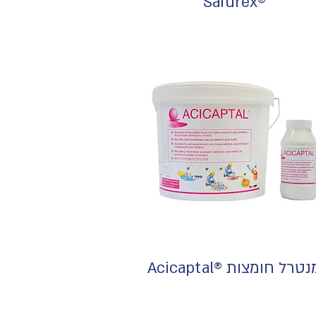
®Safurex
טרל חומצות ®Acicaptal