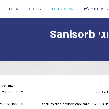
יפה סטריליים
איכות סביבה
לקוחות
הדרכה
Sani
הוראות שימו
גה גבוה.
פזר את האבק
sodium dichloroisocyanu.
המתן עד הפיכ