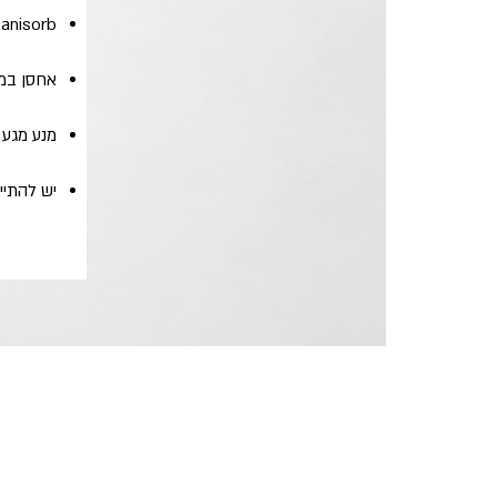
Sanisorb יכול להלבין 
אחסן במק
מנע מגע 
יש להתיי