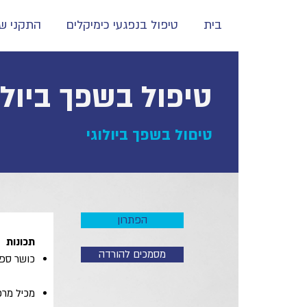
בית
טיפול בנפגעי כימיקלים
התקני שט
טיפול בשפך ביולוגי sorb
טיםול בשפך ביולוגי
הפתרון
הפתרון
תכונות
מסמכים להורדה
כושר ספי
מכיל מרכיב חיטוי 1% rate